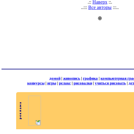
.::
Наверх
::.
..:::
Все авторы
:::..
🌐
домой
|
живопись
|
графика
|
компьютерная гра
конкурсы
|
игры
|
релакс
|
рисовалки
|
учиться рисовать
|
де