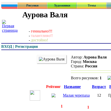
Рисунки
Художники
Темы
Аурова Валя
-
гениально!!!
-
талантливо!!
-
достойно!
ВХОД | Регистрация
Автор:
Аурова Валя
Город:
Москва
Страна:
Россия
Всего рисунков:
1
Превью
Рейтинг
Название
Возраст
Малая черепаха
12
Г
◄
·
1
►
страницы:
записей:
1