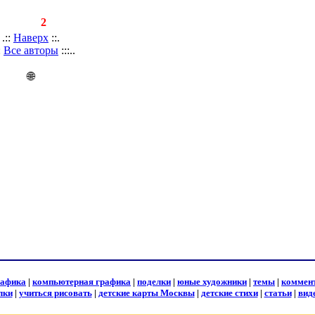
аписей:
2
.::
Наверх
::.
::
Все авторы
:::..
🌐
рафика
|
компьютерная графика
|
поделки
|
юные художники
|
темы
|
коммен
лки
|
учиться рисовать
|
детские карты Москвы
|
детские стихи
|
статьи
|
вид