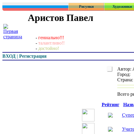
Рисунки
Художники
Аристов Павел
-
гениально!!!
-
талантливо!!
-
достойно!
ВХОД | Регистрация
Автор:
Город:
Страна
Всего р
Превью
Рейтинг
Назв
Супе
Учит