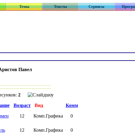
Темы
Тексты
Сервисы
Прогр
Аристов Павел
:
исунков:
2
ание
Возраст
Вид
Комм
рмен
12
Комп.Графика
0
ель
12
Комп.Графика
0