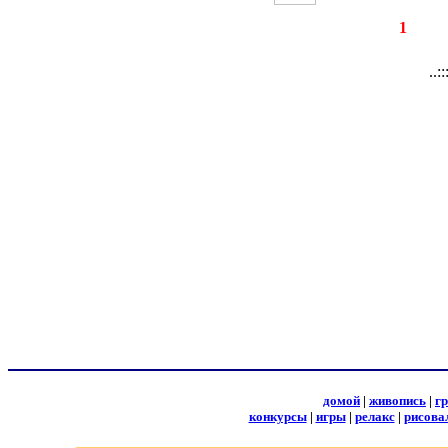
◄
·
1
►
страницы:
з
..:
домой
|
живопись
|
г
конкурсы
|
игры
|
релакс
|
рисова