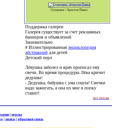
Супермен / Аристов Павел
Поддержка галереи
Галерея существует за счет рекламных
баннеров и объявлений
Занимательно
# Иллюстрированная
энциклопедия
абстракций
для детей
Детский перл
Лёвушка заболел и врач прописал ему
свечи. Во время процедуры Лёва кричит
дедушке:
- Дедушка, бабушка с ума сошла! Свечки
надо зажигать, а она их мне в попку
ставит!
все перлы
тарии
|
перлы
ео
|
поиск
|
обратная связь