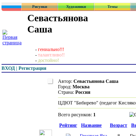
Рисунки
Художники
Темы
Севастьянова
Саша
-
гениально!!!
-
талантливо!!
-
достойно!
ВХОД | Регистрация
Автор:
Севастьянова Саша
Город:
Москва
Страна:
Россия
ЦДЮТ "Бибирево" (педагог Кисляков
Всего рисунков:
1
Превью
Рейтинг
Название
Возраст
В
Грустная Яга
8
Гр