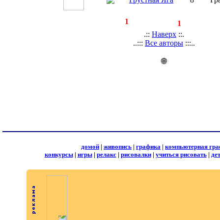
◄
·
1
►
страницы:
записей:
1
.::
Наверх
::.
..:::
Все авторы
:::..
🌐
домой
|
живопись
|
графика
|
компьютерная гра
конкурсы
|
игры
|
релакс
|
рисовалки
|
учиться рисовать
|
де