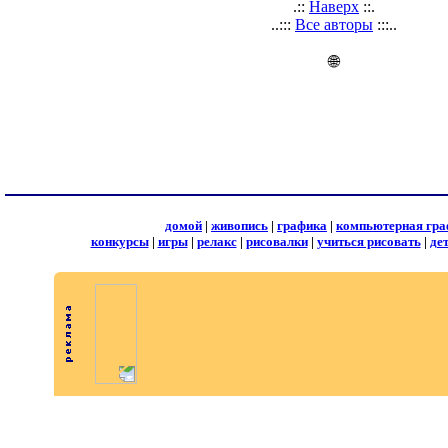
.::
Наверх
::.
..:::
Все авторы
:::..
🌐
домой
|
живопись
|
графика
|
компьютерная гра
конкурсы
|
игры
|
релакс
|
рисовалки
|
учиться рисовать
|
де