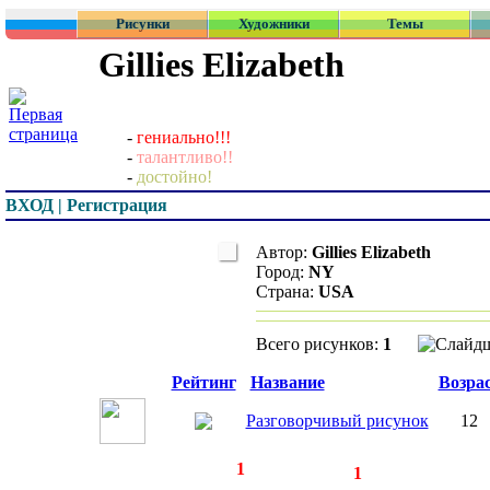
Рисунки
Художники
Темы
Gillies Elizabeth
-
гениально!!!
-
талантливо!!
-
достойно!
ВХОД | Регистрация
Автор:
Gillies Elizabeth
Город:
NY
Страна:
USA
Всего рисунков:
1
Превью
Рейтинг
Название
Возра
Разговорчивый рисунок
12
◄
·
1
►
страницы:
записей:
1