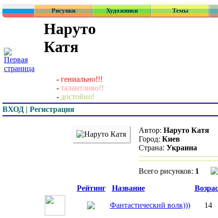
Рисунки
Художники
Темы
Наруто
Катя
-
гениально!!!
-
талантливо!!
-
достойно!
ВХОД | Регистрация
Автор:
Наруто Катя
Город:
Киев
Страна:
Украина
Всего рисунков:
1
Превью
Рейтинг
Название
Возра
Фантастический волк)))
14