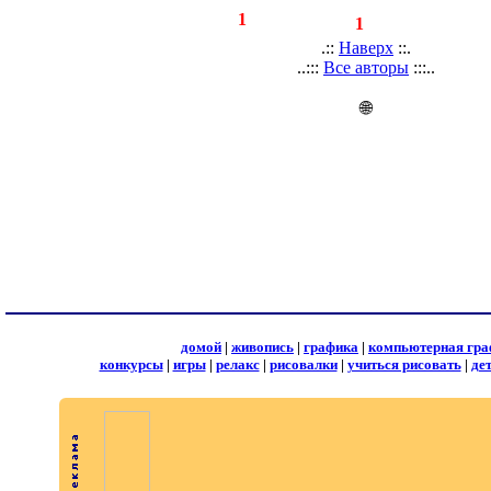
◄
·
1
►
страницы:
записей:
1
.::
Наверх
::.
..:::
Все авторы
:::..
🌐
домой
|
живопись
|
графика
|
компьютерная гра
конкурсы
|
игры
|
релакс
|
рисовалки
|
учиться рисовать
|
де