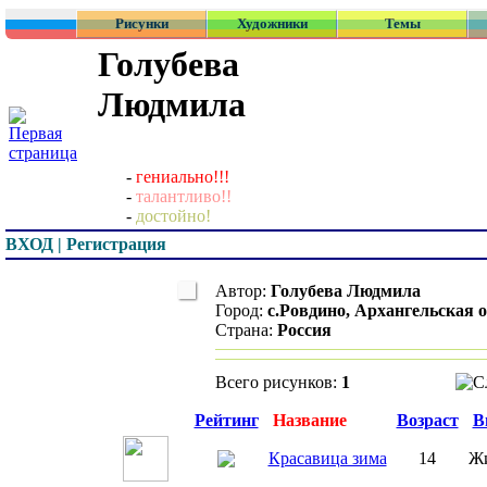
Рисунки
Художники
Темы
Голубева
Людмила
-
гениально!!!
-
талантливо!!
-
достойно!
ВХОД | Регистрация
Автор:
Голубева Людмила
Город:
с.Ровдино, Архангельская 
Страна:
Россия
Всего рисунков:
1
Превью
Рейтинг
Название
Возраст
В
Красавица зима
14
Ж