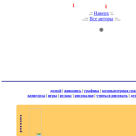
◄
·
1
►
страницы:
записей:
1
.::
Наверх
::.
..:::
Все авторы
:::..
🌐
домой
|
живопись
|
графика
|
компьютерная гра
конкурсы
|
игры
|
релакс
|
рисовалки
|
учиться рисовать
|
де