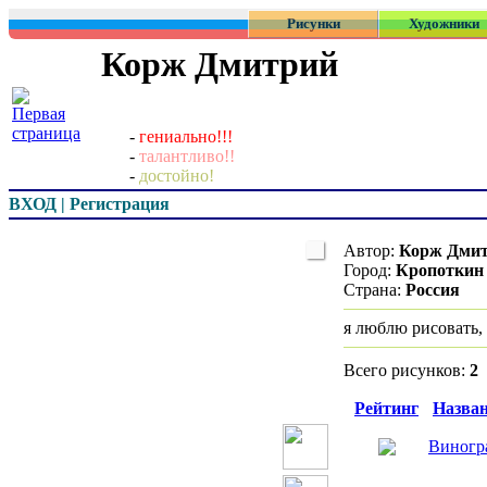
Рисунки
Художники
Корж Дмитрий
-
гениально!!!
-
талантливо!!
-
достойно!
ВХОД | Регистрация
Автор:
Корж Дми
Город:
Кропоткин
Страна:
Россия
я люблю рисовать,
Всего рисунков:
2
Превью
Рейтинг
Назва
Виногра