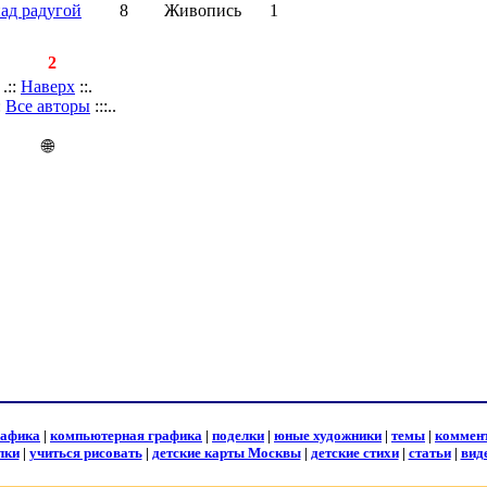
ад радугой
8
Живопись
1
писей:
2
.::
Наверх
::.
::
Все авторы
:::..
🌐
рафика
|
компьютерная графика
|
поделки
|
юные художники
|
темы
|
коммен
лки
|
учиться рисовать
|
детские карты Москвы
|
детские стихи
|
статьи
|
вид