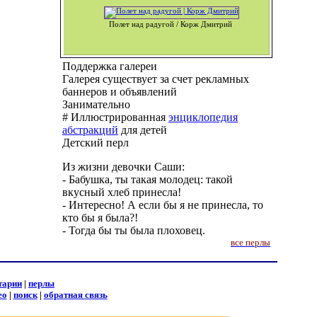
Полет над радугой / Корж Дмитрий
Поддержка галереи
Галерея существует за счет рекламных
баннеров и объявлений
Занимательно
# Иллюстрированная
энциклопедия
абстракций
для детей
Детский перл
Из жизни девочки Саши:
- Бабушка, ты такая молодец: такой
вкусный хлеб принесла!
- Интересно! А если бы я не принесла, то
кто бы я была?!
- Тогда бы ты была плоховец.
все перлы
тарии
|
перлы
ео
|
поиск
|
обратная связь