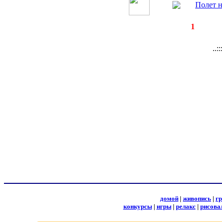
Полет н
◄
·
1
►
страницы:
за
..:
домой
|
живопись
|
г
конкурсы
|
игры
|
релакс
|
рисова