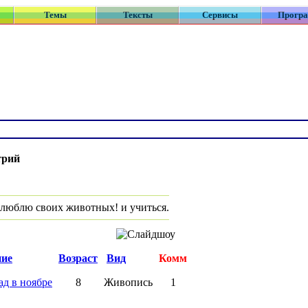
Темы
Тексты
Сервисы
Прогр
трий
 люблю своих животных! и учиться.
ние
Возраст
Вид
Комм
д в ноябре
8
Живопись
1