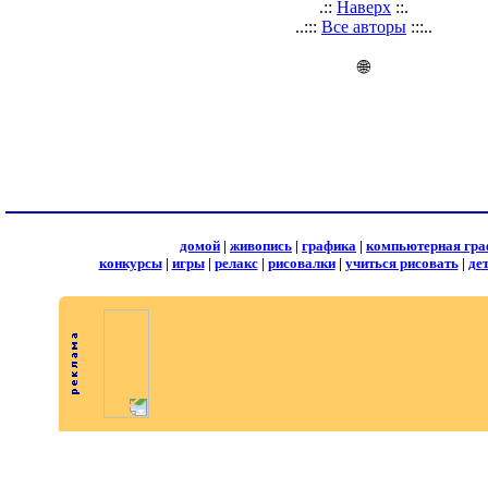
.::
Наверх
::.
..:::
Все авторы
:::..
🌐
домой
|
живопись
|
графика
|
компьютерная гра
конкурсы
|
игры
|
релакс
|
рисовалки
|
учиться рисовать
|
де