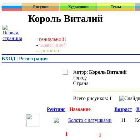
Рисунки
Художники
Темы
Король Виталий
-
гениально!!!
-
талантливо!!
-
достойно!
ВХОД | Регистрация
Автор:
Король Виталий
Город:
Страна:
Всего рисунков:
1
Превью
Рейтинг
Название
Возраст
В
Болото с лягушками
11
К
◄
·
1
►
страницы:
записей:
1