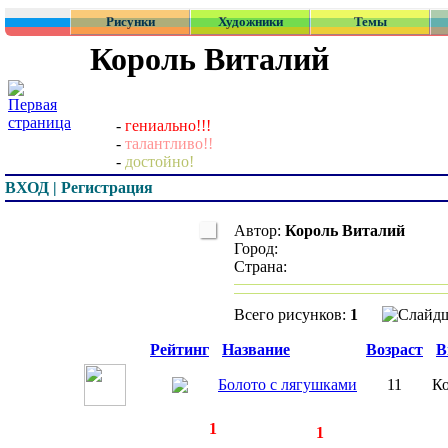
Рисунки
Художники
Темы
Король Виталий
-
гениально!!!
-
талантливо!!
-
достойно!
ВХОД | Регистрация
Автор:
Король Виталий
Город:
Страна:
Всего рисунков:
1
Превью
Рейтинг
Название
Возраст
В
Болото с лягушками
11
К
◄
·
1
►
страницы:
записей:
1