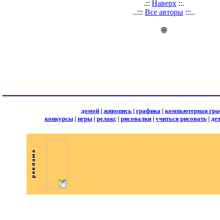
.::
Наверх
::.
..:::
Все авторы
:::..
🌐
домой
|
живопись
|
графика
|
компьютерная гра
конкурсы
|
игры
|
релакс
|
рисовалки
|
учиться рисовать
|
де