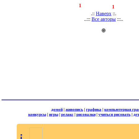
◄
·
1
►
страницы:
записей:
1
.::
Наверх
::.
..:::
Все авторы
:::..
🌐
домой
|
живопись
|
графика
|
компьютерная гра
конкурсы
|
игры
|
релакс
|
рисовалки
|
учиться рисовать
|
де