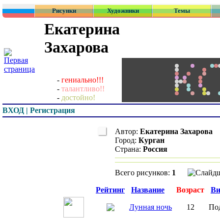
Рисунки
Художники
Темы
Екатерина
Захарова
-
гениально!!!
-
талантливо!!
-
достойно!
ВХОД | Регистрация
Автор:
Екатерина Захарова
Город:
Курган
Страна:
Россия
Всего рисунков:
1
Превью
Рейтинг
Название
Возраст
Ви
Лунная ночь
12
По