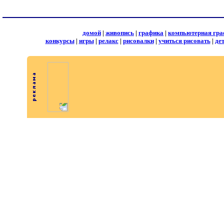
Московские окна. Школьная улица, 24
◄
·
1
·
2
·
3
·
4
·
5
·
6
·
7
·
8
·
9
·
10
·
11
·
12
·
13
·
страницы:
.::
Наверх
::.
..:::
Все авторы
:::..
🌐
домой
|
живопись
|
графика
|
компьютерная гра
конкурсы
|
игры
|
релакс
|
рисовалки
|
учиться рисовать
|
де