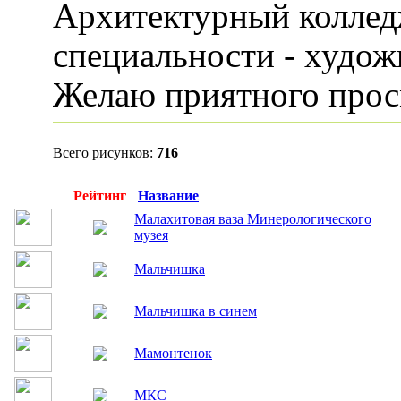
любимая техника - 
В 2019 году поступ
Архитектурный кол
специальности - ху
ДПИ. Желаю прият
просмотра...
Всего рисунков:
716
Превью
Рейтинг
Название
Малахитовая ваза Минерологического
музея
Мальчишка