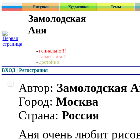
Рисунки
Художники
Темы
Замолодская
Аня
-
гениально!!!
-
талантливо!!
-
достойно!
ВХОД | Регистрация
Автор:
Замолодская А
Город:
Москва
Страна:
Россия
Аня очень любит рисов