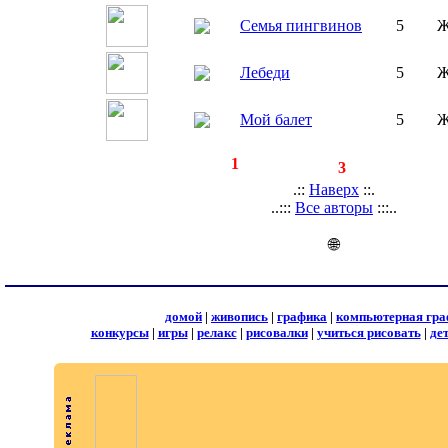
Семья пингвинов
5
Ж
Лебеди
5
Ж
Мой балет
5
Ж
◄
·
1
►
страницы:
записей:
3
.::
Наверх
::.
..:::
Все авторы
:::..
🌐
домой
|
живопись
|
графика
|
компьютерная гра
конкурсы
|
игры
|
релакс
|
рисовалки
|
учиться рисовать
|
де