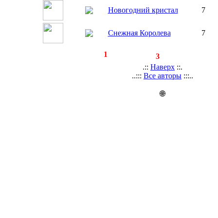
Новогодний кристал
7
Снежная Королева
7
◄
·
1
►
страницы:
записей:
3
.::
Наверх
::.
..:::
Все авторы
:::..
🌐