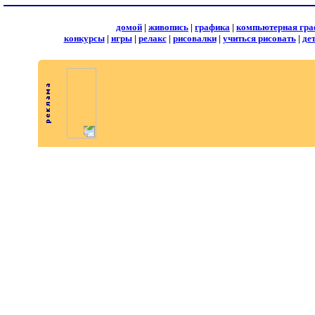
домой
|
живопись
|
графика
|
компьютерная гра
конкурсы
|
игры
|
релакс
|
рисовалки
|
учиться рисовать
|
де