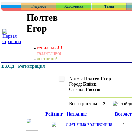
Рисунки
Художники
Темы
Полтев
Егор
-
гениально!!!
-
талантливо!!
-
достойно!
ВХОД | Регистрация
Автор:
Полтев Егор
Город:
Бийск
Страна:
Россия
Всего рисунков:
3
Превью
Рейтинг
Название
Возраст
Идет зима волшебница
7