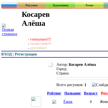
Рисунки
Художники
Темы
Косарев
Алёша
-
гениально!!!
-
талантливо!!
-
достойно!
ВХОД | Регистрация
Автор:
Косарев Алёша
Город:
Страна:
Всего рисунков:
1
Превью
Рейтинг
Название
Возраст
Вид
Ёжик
6
Жив