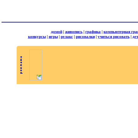
домой
|
живопись
|
графика
|
компьютерная гра
конкурсы
|
игры
|
релакс
|
рисовалки
|
учиться рисовать
|
де