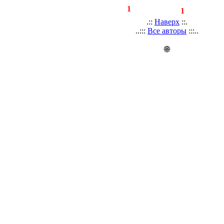
◄
·
1
►
страницы:
записей:
1
.::
Наверх
::.
..:::
Все авторы
:::..
🌐