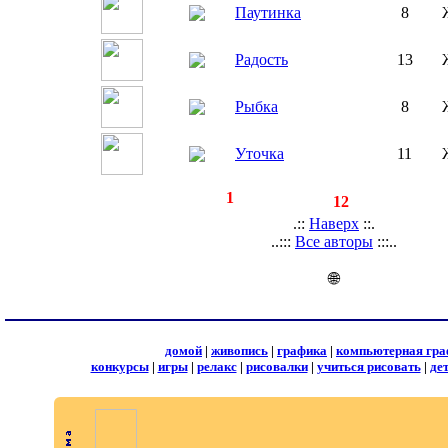
Паутинка
8
Радость
13
Рыбка
8
Уточка
11
◄
·
1
►
страницы:
записей:
12
.::
Наверх
::.
..:::
Все авторы
:::..
🌐
домой
|
живопись
|
графика
|
компьютерная гра
конкурсы
|
игры
|
релакс
|
рисовалки
|
учиться рисовать
|
де