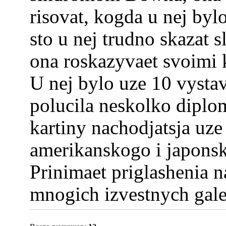
risovat, kogda u nej bylo
sto u nej trudno skazat s
ona roskazyvaet svoimi 
U nej bylo uze 10 vysta
polucila neskolko diplo
kartiny nachodjatsja uze
amerikanskogo i japonsk
Prinimaet priglashenia n
mnogich izvestnych galer