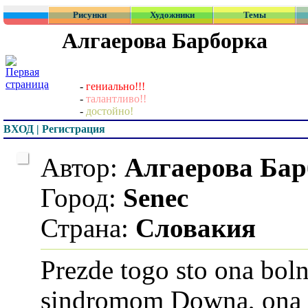
Рисунки
Художники
Темы
Алгаерова Барборка
-
гениально!!!
-
талантливо!!
-
достойно!
ВХОД | Регистрация
Автор:
Алгаерова Бар
Город:
Senec
Страна:
Словакия
Prezde togo sto ona boln
sindromom Downa, ona 