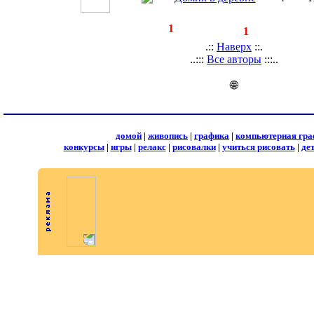
◄
·
1
►
страницы:
записей:
1
.::
Наверх
::.
..:::
Все авторы
:::..
🌐
домой
|
живопись
|
графика
|
компьютерная гра
конкурсы
|
игры
|
релакс
|
рисовалки
|
учиться рисовать
|
де