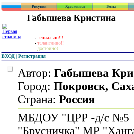
Рисунки
Художники
Темы
Габышева Кристина
-
гениально!!!
-
талантливо!!
-
достойно!
ВХОД | Регистрация
Автор:
Габышева Кри
Город:
Покровск, Сах
Страна:
Россия
МБДОУ "ЦРР -д/с №5
"Брусничка" МР "Ханг