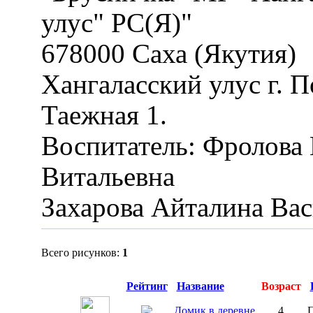
улус" РС(Я)"
678000 Саха (Якутия)
Хангаласский улус г. П
Таежная 1.
Воспитатель: Фролова
Витальевна
Захарова Айталина Ва
Всего рисунков:
1
Превью
Рейтинг
Название
Возраст
Домик в деревне
4