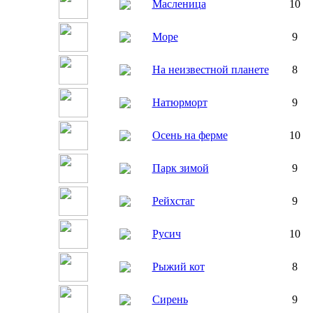
Масленица
10
Море
9
На неизвестной планете
8
Натюрморт
9
Осень на ферме
10
Парк зимой
9
Рейхстаг
9
Русич
10
Рыжий кот
8
Сирень
9