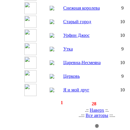
Снежная королева
9
Старый город
10
Урфин Джюс
10
Утка
9
Царевна-Несмеяна
10
Церковь
9
Я и мой друг
10
◄
·
1
►
страницы:
записей:
28
.::
Наверх
::.
..:::
Все авторы
:::..
🌐