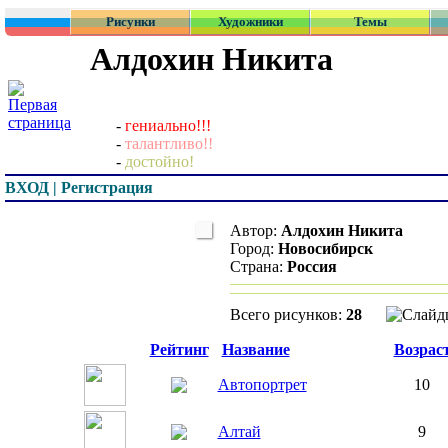
Рисунки
Художники
Темы
Алдохин Никита
-
гениально!!!
-
талантливо!!
-
достойно!
ВХОД | Регистрация
Автор:
Алдохин Никита
Город:
Новосибирск
Страна:
Россия
Всего рисунков:
28
Превью
Рейтинг
Название
Возрас
Автопортрет
10
Алтай
9