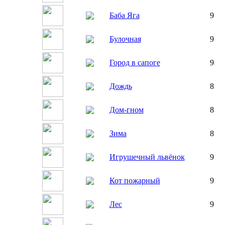
Баба Яга
9
Булочная
9
Город в сапоге
9
Дождь
8
Дом-гном
8
Зима
8
Игрушечный львёнок
9
Кот пожарный
9
Лес
9