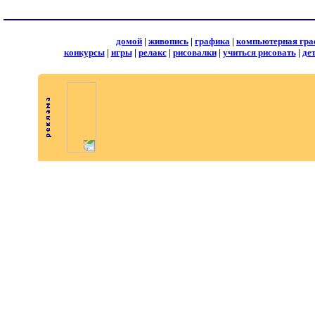
домой
|
живопись
|
графика
|
компьютерная гра
конкурсы
|
игры
|
релакс
|
рисовалки
|
учиться рисовать
|
де