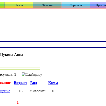
Темы
Тексты
Сервисы
Прогр
Щукина Анна
:
исунков:
1
звание
Возраст
Вид
Комм
щение
16
Живопись
0
записей:
1