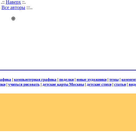
.::
Наверх
::.
::
Все авторы
:::..
🌐
рафика
|
компьютерная графика
|
поделки
|
юные художники
|
темы
|
коммен
лки
|
учиться рисовать
|
детские карты Москвы
|
детские стихи
|
статьи
|
вид