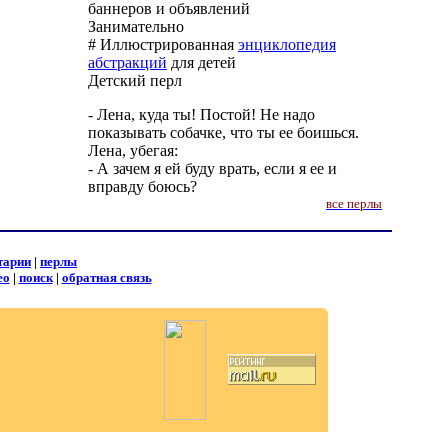
баннеров и объявлений
Занимательно
# Иллюстрированная
энциклопедия
абстракций
для детей
Детский перл
- Лена, куда ты! Постой! Не надо
показывать собачке, что ты ее боишься.
Лена, убегая:
- А зачем я ей буду врать, если я ее и
вправду боюсь?
все перлы
тарии
|
перлы
ео
|
поиск
|
обратная связь