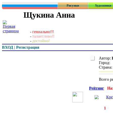
Рисунки
Художники
Щукина Анна
-
гениально!!!
-
талантливо!!
-
достойно!
ВХОД | Регистрация
Автор:
Город:
Страна
Всего р
Превью
Рейтинг
На
Кре
◄
·
1
►
страницы: