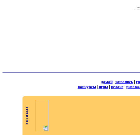
..:
домой
|
живопись
|
г
конкурсы
|
игры
|
релакс
|
рисова