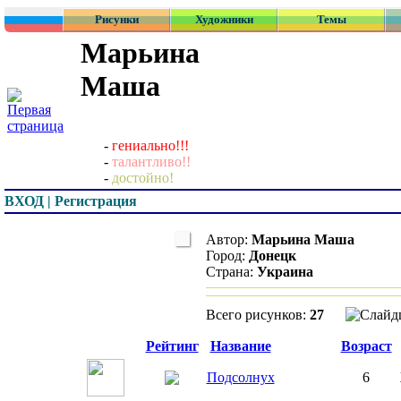
Рисунки
Художники
Темы
Марьина
Маша
-
гениально!!!
-
талантливо!!
-
достойно!
ВХОД | Регистрация
Автор:
Марьина Маш
Город:
Донецк
Страна:
Украина
Всего рисунков:
27
Превью
Рейтинг
Название
Возраст
Подсолнух
6