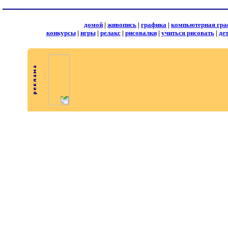
домой
|
живопись
|
графика
|
компьютерная гра
конкурсы
|
игры
|
релакс
|
рисовалки
|
учиться рисовать
|
де