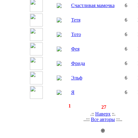
Счастливая мамочка
6
Тетя
6
Тото
6
Фея
6
Фрида
6
Эльф
6
Я
6
◄
·
1
►
страницы:
записей:
27
.::
Наверх
::.
..:::
Все авторы
:::..
🌐