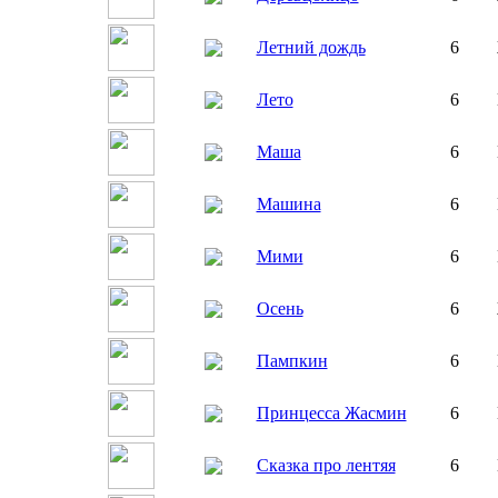
Летний дождь
6
Лето
6
Маша
6
Машина
6
Мими
6
Осень
6
Пампкин
6
Принцесса Жасмин
6
Сказка про лентяя
6