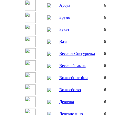
Арбуз
6
Бруно
6
Букет
6
Ваза
6
Веселая Снегурочка
6
Веселый замок
6
Волшебные феи
6
Волшебство
6
Девочка
6
Деревцолицо
6