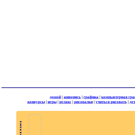
домой
|
живопись
|
графика
|
компьютерная гра
конкурсы
|
игры
|
релакс
|
рисовалки
|
учиться рисовать
|
де