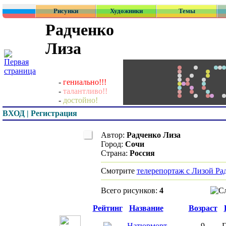
Рисунки
Художники
Темы
Радченко
Лиза
-
гениально!!!
-
талантливо!!
-
достойно!
ВХОД | Регистрация
Автор:
Радченко Лиза
Город:
Сочи
Страна:
Россия
Смотрите
телерепортаж с Лизой Ра
Всего рисунков:
4
Превью
Рейтинг
Название
Возраст
Натюрморт
9
Г