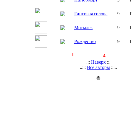
Гипсовая голова
9
Г
Мотылек
9
Г
Рождество
9
Г
◄
·
1
►
страницы:
записей:
4
.::
Наверх
::.
..:::
Все авторы
:::..
🌐